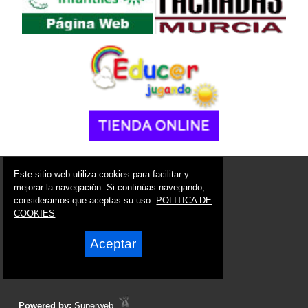
© 2006 - 2026 Portal de Ulea Noticias
Este sitio web utiliza cookies para facilitar y
info@portaldeulea.es
mejorar la navegación. Si continúas navegando,
consideramos que aceptas su uso.
POLITICA DE
Síguenos en:
COOKIES
Aceptar
Powered by:
Superweb