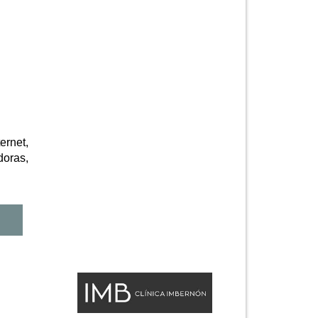
ernet,
doras,