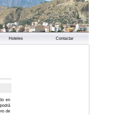
Hoteles
Contactar
ado en
 podrá
ero de