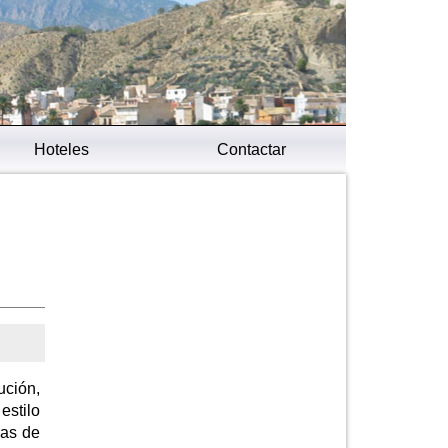
Hoteles
Contactar
ución,
estilo
ras de