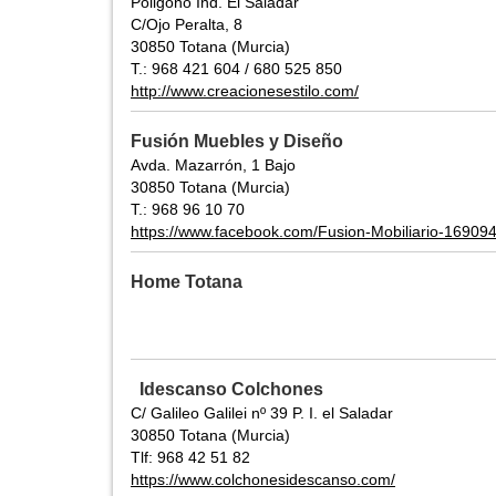
Poligono Ind. El Saladar
C/Ojo Peralta, 8
30850 Totana (Murcia)
T.: 968 421 604 / 680 525 850
http://www.creacionesestilo.com/
Fusión Muebles y Diseño
Avda. Mazarrón, 1 Bajo
30850 Totana (Murcia)
T.: 968 96 10 70
https://www.facebook.com/Fusion-Mobiliario-1690
Home Totana
Idescanso Colchones
C/ Galileo Galilei nº 39 P. I. el Saladar
30850 Totana (Murcia)
Tlf: 968 42 51 82
https://www.colchonesidescanso.com/