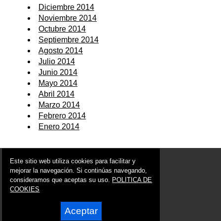
Diciembre 2014
Noviembre 2014
Octubre 2014
Septiembre 2014
Agosto 2014
Julio 2014
Junio 2014
Mayo 2014
Abril 2014
Marzo 2014
Febrero 2014
Enero 2014
© 2006 - 2026 Portal de Ulea Noticias
Este sitio web utiliza cookies para facilitar y
info@portaldeulea.es
mejorar la navegación. Si continúas navegando,
consideramos que aceptas su uso.
POLITICA DE
Síguenos en:
COOKIES
Aceptar