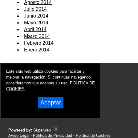
Agosto 2014
Julio 2014
Junio 2014
Mayo 2014
Abril 2014
Marzo 2014
Febrero 2014
Enero 2014
© 2006 - 2026 Portal de Ulea Noticias
Este sitio web utiliza cookies para facilitar y
info@portaldeulea.es
mejorar la navegación. Si continúas navegando,
consideramos que aceptas su uso.
POLITICA DE
Síguenos en:
COOKIES
Aceptar
Powered by:
Superweb
Aviso Legal
-
Política de Privacidad
-
Política de Cookies