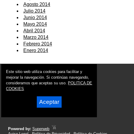
Agosto 2014
Julio 2014
Junio 2014
Mayo 2014
Abril 2014
Marzo 2014
Febrero 2014
Enero 2014
© 2006 - 2026 Portal de Ulea Noticias
Este sitio web utiliza cookies para facilitar y
info@portaldeulea.es
mejorar la navegación. Si continúas navegando,
consideramos que aceptas su uso.
POLITICA DE
Síguenos en:
COOKIES
Aceptar
Powered by:
Superweb
Aviso Legal
-
Política de Privacidad
-
Política de Cookies